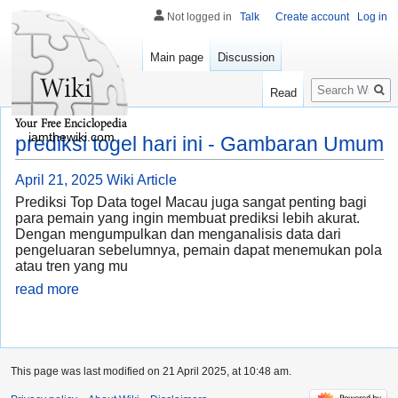
Not logged in
Talk
Create account
Log in
Main page
Discussion
Search
Read
iamthewiki.com
prediksi togel hari ini - Gambaran Umum
April 21, 2025
Wiki Article
Prediksi Top Data togel Macau juga sangat penting bagi
para pemain yang ingin membuat prediksi lebih akurat.
Dengan mengumpulkan dan menganalisis data dari
pengeluaran sebelumnya, pemain dapat menemukan pola
atau tren yang mu
read more
This page was last modified on 21 April 2025, at 10:48 am.